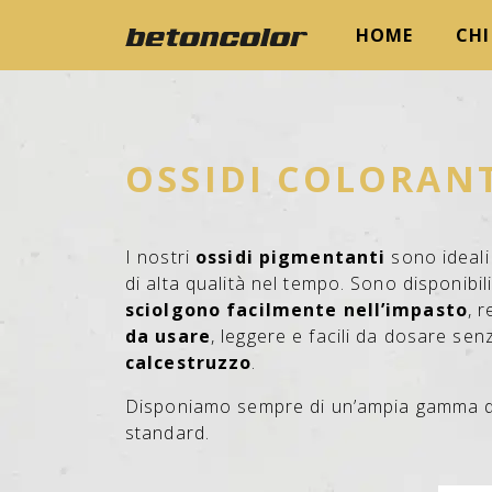
HOME
CHI
OSSIDI COLORAN
I nostri
ossidi pigmentanti
sono ideal
di alta qualità nel tempo. Sono disponibil
sciolgono facilmente nell’impasto
, 
da usare
, leggere e facili da dosare sen
calcestruzzo
.
Disponiamo sempre di un’ampia gamma 
standard.