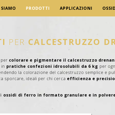
 SIAMO
PRODOTTI
APPLICAZIONI
OSSID
TI
PER
CALCESTRUZZO D
i per
colorare e pigmentare il calcestruzzo drena
i in
pratiche confezioni idrosolubili da 6 kg
per ogni
rendendo la colorazione del calcestruzzo semplice e pul
za sporcare, ideali per chi cerca
efficienza e precisi
di
ossidi di ferro in formato granulare e in polver