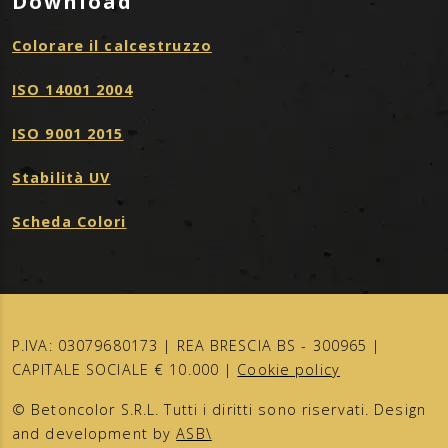
Download
Colorare il calcestruzzo
ISO 14001 2004
ISO 9001 2015
Stabilità UV
Scheda Colori
P.IVA: 03079680173 | REA BRESCIA BS - 300965 |
CAPITALE SOCIALE € 10.000 |
Cookie policy
© Betoncolor S.R.L. Tutti i diritti sono riservati. Design
and development by
ASB\