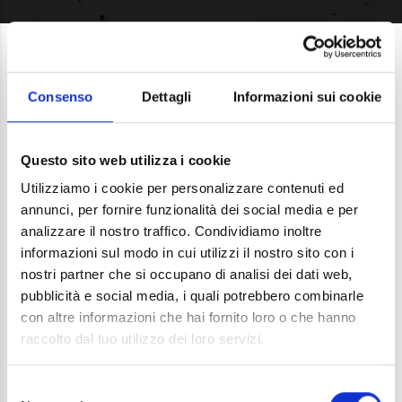
IL
MECCANISMO
DI
COLORAZIONE DEL
Consenso
Dettagli
Informazioni sui cookie
CALCESTRUZZO
Questo sito web utilizza i cookie
La colorazione del calcestruzzo attraverso i
Utilizziamo i cookie per personalizzare contenuti ed
pigmenti di ossido di ferro è un processo che
annunci, per fornire funzionalità dei social media e per
interessa solo le particelle di cemento.
analizzare il nostro traffico. Condividiamo inoltre
informazioni sul modo in cui utilizzi il nostro sito con i
La colorazione del calcestruzzo attraverso i
nostri partner che si occupano di analisi dei dati web,
pigmenti di ossido di ferro è un processo che
pubblicità e social media, i quali potrebbero combinarle
interessa solo le particelle di cemento.
con altre informazioni che hai fornito loro o che hanno
raccolto dal tuo utilizzo dei loro servizi.
Misure:
grana del cemento circa 30 micron
Selezione
grana del cemento idrolizzato circa 100 - 150