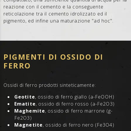
reazione con il cemento e la conseguente
reticolazione tra il cemento idrolizzato ed il
pigmento, ed infine una maturazione "ad hoc".
PIGMENTI DI OSSIDO DI
FERRO
Ossidi di ferro prodotti sinteticamente:
Geotite
, ossido di ferro giallo (a-FeOOH)
Ematite
, ossido di ferro rosso (a-Fe2O3)
Maghemite
, ossido di ferro marrone (g-
Fe2O3)
Magnetite
, ossido di ferro nero (Fe3O4)