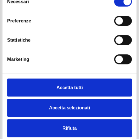
Necessari
del
micron
consenso
agglomerato di particelle di pigmento circa 1
Preferenze
micron
particella del pigmento circa 0.1 micron (100
nm)
Statistiche
Marketing
Accetta tutti
Accetta selezionati
Rifiuta