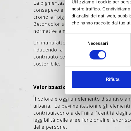
Utilizziamo i cookie per perso
La pigmentazione minerale rappresenta 
nostro traffico. Condividiamo 
consapevole sotto il profilo ambientale.
di analisi dei dati web, pubbl
cromo e i pigmenti naturali impiegati nei 
che hanno raccolto dal tuo uti
Betoncolor sono chimicamente stabili, ato
normative ambientali più restrittive.
Selezione
Un manufatto colorato in massa presenta
Necessari
del
riducendo la necessità di sostituzioni e in
consenso
contributo concreto all’economia circolare
sostenibile.
Rifiuta
Valorizzazione degli spazi urbani
Il colore è oggi un elemento distintivo a
urbana.
Le pavimentazioni e gli elementi
contribuiscono a definire l’identità degli 
leggibilità delle aree funzionali e favoris
delle persone.