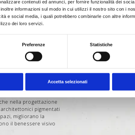
nalizzare contenuti ed annunci, per fornire funzionalità dei socia
anche una scelta
inoltre informazioni sul modo in cui utilizzi il nostro sito con i n
Gli ossidi di ferro, di
icità e social media, i quali potrebbero combinarle con altre inform
processi produttivi
lizzo dei loro servizi.
ssici e compatibili con le
 una maggiore durabilità,
Preferenze
Statistiche
terventi correttivi: un
 e a un’edilizia più
Accetta selezionati
nche nella progettazione
 architettonici pigmentati
spazi, migliorano la
cono il benessere visivo