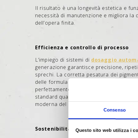
Il risultato è una longevità estetica e fu
necessità di manutenzione e migliora la q
dell’opera finita.
Efficienza e controllo di processo
L’impiego di sistemi di
dosaggio autom
generazione garantisce precisione, ripeti
sprechi.
La corretta pesatura dei pigment
delle formulazioni, consente di produrre 
perfettamente omogenei, assicurando aff
standard qualitativi elevati, in linea con l
moderna del calcestruzzo.
Consenso
Sostenibilità e responsabilità ambi
Questo sito web utilizza i c