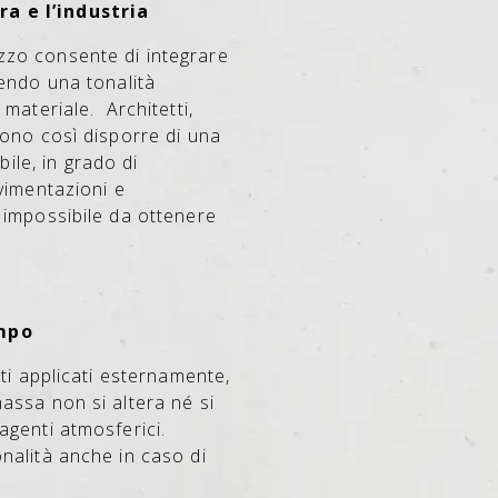
ttura e l’industria
zzo consente di integrare
nendo una tonalità
l materiale.
Architetti,
sono così disporre di una
ile, in grado di
avimentazioni e
 impossibile da ottenere
empo
nti applicati esternamente,
assa non si altera né si
agenti atmosferici.
nalità anche in caso di