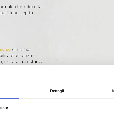
nzionale che riduce la
ualità percepita
atico
di ultima
bilità e assenza di
i, unita alla costanza
serie di manufatti
idabilità cromatica e
e esigenze dell’industria
Dettagli
entale
ookie