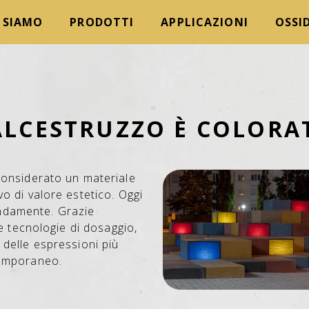
 SIAMO
PRODOTTI
APPLICAZIONI
OSSID
ALCESTRUZZO È COLORA
considerato un materiale
o di valore estetico. Oggi
ndamente. Grazie
le tecnologie di dosaggio,
 delle espressioni più
temporaneo.