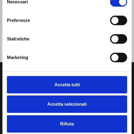
Necessari
del
consenso
Preferenze
Statistiche
Marketing
Betoncolor
Accetta tutti
Betoncolor s.r.l.
Via Vittorio Veneto, 5 - 25126 Brescia
Accetta selezionati
tel.
0305107560
fax. 0305107561
seguici su
instagram
Rifiuta
Deposito:
Zamboni Trasporti