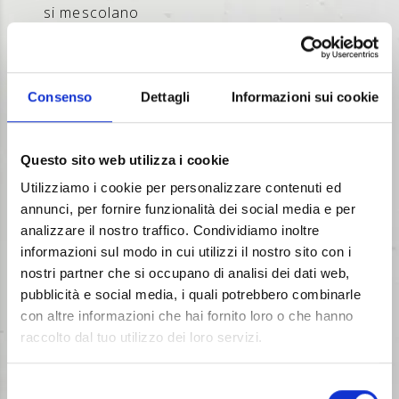
si mescolano
Le colorazioni sono quelle standard e si possono
trovare nella nostra
scheda colori
nell'ultima
colonna (TERRA UMIDA).
Consenso
Dettagli
Informazioni sui cookie
Il nostro laboratorio è disponibile ad effettuare per
tutti i clienti ricerche colori sul scala RAL o
Questo sito web utilizza i cookie
secondo le richieste della committenza; utilizzando
Utilizziamo i cookie per personalizzare contenuti ed
anche gli inerti e il cemento della centrale di
annunci, per fornire funzionalità dei social media e per
riferimento.
analizzare il nostro traffico. Condividiamo inoltre
L'uniformità della colorazione è garantita dal
informazioni sul modo in cui utilizzi il nostro sito con i
dosaggio, dal costante rapporto A/C, dalle
nostri partner che si occupano di analisi dei dati web,
tempistiche e modalità di posa del calcestruzzo.
pubblicità e social media, i quali potrebbero combinarle
con altre informazioni che hai fornito loro o che hanno
raccolto dal tuo utilizzo dei loro servizi.
BACK TO TOP
Selezione